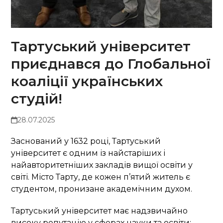
Тартуський університет
приєднався до Глобальної
коаліції українських
студій!
28.07.2025
Заснований у 1632 році, Тартуський
університет є одним із найстаріших і
найавторитетніших закладів вищої освіти у
світі. Місто Тарту, де кожен п’ятий житель є
студентом, пронизане академічним духом.
Тартуський університет має надзвичайно
високу репутацію у сферах науки та освіти: